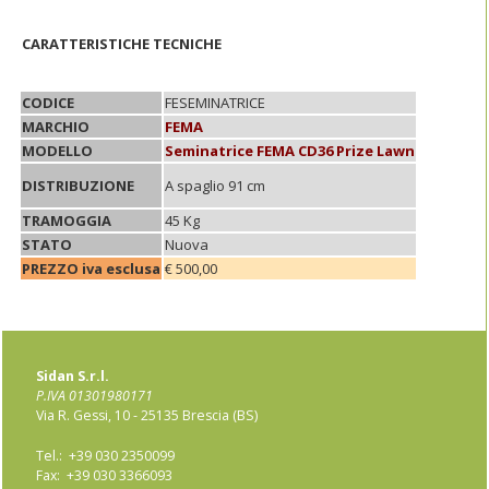
CARATTERISTICHE TECNICHE
CODICE
FESEMINATRICE
MARCHIO
FEMA
MODELLO
Seminatrice FEMA CD36 Prize Lawn
A spaglio 91 cm
DISTRIBUZIONE
TRAMOGGIA
45 Kg
STATO
Nuova
PREZZO iva esclusa
€ 500,00
Sidan S.r.l.
P.IVA 01301980171
Via R. Gessi, 10 - 25135 Brescia (BS)
Tel.: +39 030 2350099
Fax: +39 030 3366093